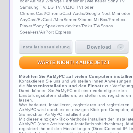
oder AirPlay 2-fähige Fernseher (wie neuer Sony TV,
Samsung TV, LG TV, VIZIO TV) oder
ChromeCast/ChromeCast-Audio/Google Nest Mini oder
AnyCast/EzCast /MiraScreen/Xiaomi Mi Box/Freebox-
Player/Sony Speakers devices/Roku TV/Sonos
Speakers/AirPort Express
Installationsanleitung
Download
WARTE NICHT! KAUFE JETZT
Möchten Sie AirMyPC auf vielen Computern installie
Kontaktieren Sie uns und wir stellen Ihnen Anweisungen 
die
Masseninstallation
und den Einsatz
zur Verfügung
Damit können Sie AirMyPC mit einer vorkonfigurierten
Einstellungsdatei installieren, einstellen und registrieren
lassen.
Was bedeutet, installieren, registrieren und registrieren
AirMyPC wird durch einen einzigen Klick pro Computer, 
Sie möchten AirMyPC installiert auf.
Mit dieser einzigen-Klick-Methode installiert der Installat
AirMyPC (ohne Assistenten-Installationsbildschirme), läu
registriert ihn mit den Einstellungen (DirectConnect IP-Li