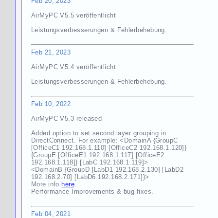
Feb 20, 2023
AirMyPC V5.5 veröffentlicht
Leistungsverbesserungen & Fehlerbehebung.
Feb 21, 2023
AirMyPC V5.4 veröffentlicht
Leistungsverbesserungen & Fehlerbehebung.
Feb 10, 2022
AirMyPC V5.3 released
Added option to set second layer grouping in
DirectConnect. For example: <DomainA {GroupC
[OfficeC1 192.168.1.110] [OfficeC2 192.168.1.120]}
{GroupE [OfficeE1 192.168.1.117] [OfficeE2
192.168.1.118]} [LabC 192.168.1.119]>
<DomainB {GroupD [LabD1 192.168.2.130] [LabD2
192.168.2.70] [LabD6 192.168.2.171]}>
More info
here
.
Performance Improvements & bug fixes.
Feb 04, 2021