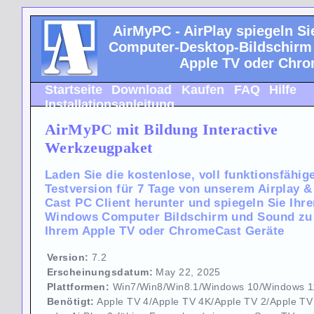
AirMyPC - AirPlay spiegeln S
Computer-Desktop-Bildschirm
Apple TV oder Chr
Startseite
Download
Kaufen
FAQ
Hilfe
Installationsanleitung
AirMyPC mit Bildung Interactive
Werkzeugpaket
Laden Sie die kostenlose, voll funktionsfähig
Testversion für 7 Tage von unserem Airplay &
Cast PC Client herunter und spiegeln Sie Ihr
Windows Computer Bildschirm und Sound zu
Ihrem Apple TV oder ChromeCast Geräte
Version:
7.2
Erscheinungsdatum:
May 22, 2025
Plattformen:
Win7/Win8/Win8.1/Windows 10/Windows 1
Benötigt:
Apple TV 4/Apple TV 4K/Apple TV 2/Apple TV