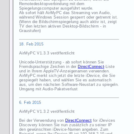
Remotedesktopverbindung mit dem
Spiegelungscomputer ausgeführt wurde.
Ab sofort hält AirMyPC das Streaming von Audio,
während Windows Session gesperrt oder getrennt ist.
(Wenn die Bildschirmspiegelung auch aktiv ist, zeigt
TV den letzten aktiven Desktop-Bildschirm - in
Graustufen)
18. Feb 2015
AirMyPC V1.3.3 veröffentlicht
Unicode-Unterstützung - ab sofort können Sie
Fremdsprachige Zeichen in der
DirectConnect
-Liste
und in Ihrem AppleTV-Anzeigenamen verwenden.
AirMyPC merkt sich jetzt die letzte iDevice, die Sie
gespiegelt haben, und wählen Sie es automatisch
aus, um den nächsten Software-Neustart zu spiegeln.
Umgang mit Audio-Paketverlust
6. Feb 2015
AirMyPC V1.3.2 veröffentlicht
Bei der Verwendung von
DirectConnect
for iDevices
Discovery können Sie nun zusätzlich zu seiner IP
den gewünschten iDevice-Namen angeben. Zum
Beispiel, wenn Ihr iDevice IP ist 192.168.2.10 und