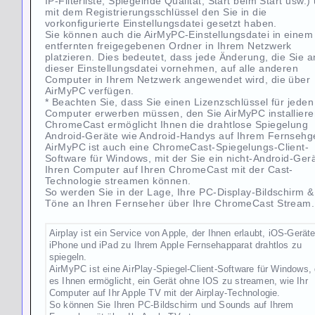
IP-Filterliste, Spiegelnde Qualität, Start beim Start usw.)
mit dem Registrierungsschlüssel den Sie in die
vorkonfigurierte Einstellungsdatei gesetzt haben.
Sie können auch die AirMyPC-Einstellungsdatei in einem
entfernten freigegebenen Ordner in Ihrem Netzwerk
platzieren. Dies bedeutet, dass jede Änderung, die Sie a
dieser Einstellungsdatei vornehmen, auf alle anderen
Computer in Ihrem Netzwerk angewendet wird, die über
AirMyPC verfügen.
* Beachten Sie, dass Sie einen Lizenzschlüssel für jeden
Computer erwerben müssen, den Sie AirMyPC installiere
ChromeCast ermöglicht Ihnen die drahtlose Spiegelung
Android-Geräte wie Android-Handys auf Ihrem Fernsehge
AirMyPC ist auch eine ChromeCast-Spiegelungs-Client-
Software für Windows, mit der Sie ein nicht-Android-Ger
Ihren Computer auf Ihren ChromeCast mit der Cast-
Technologie streamen können.
So werden Sie in der Lage, Ihre PC-Display-Bildschirm &
Töne an Ihren Fernseher über Ihre ChromeCast Stream.
Airplay ist ein Service von Apple, der Ihnen erlaubt, iOS-Gerät
iPhone und iPad zu Ihrem Apple Fernsehapparat drahtlos zu
spiegeln.
AirMyPC ist eine AirPlay-Spiegel-Client-Software für Windows, 
es Ihnen ermöglicht, ein Gerät ohne IOS zu streamen, wie Ihr
Computer auf Ihr Apple TV mit der Airplay-Technologie.
So können Sie Ihren PC-Bildschirm und Sounds auf Ihrem